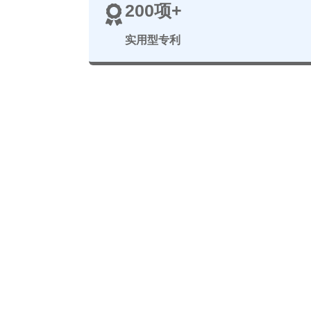
200项+
实用型专利