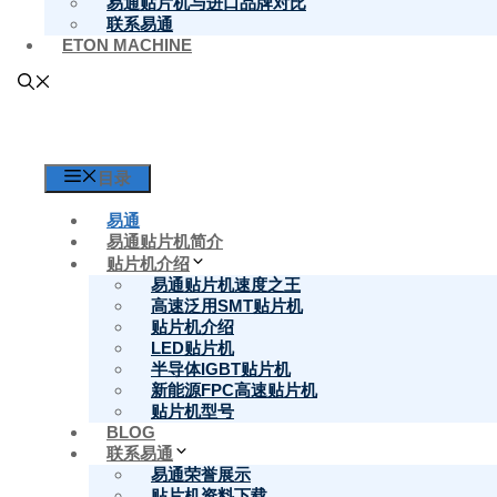
国产SMT全自
易通贴片机与进口品牌对比
联系易通
ETON MACHINE
机品牌易通贴片
目录
SMT贴片机厂家
国产SMT全自动高速贴片机品牌易通贴片机
易通
SMT贴片机厂家国产贴片机第一品牌易通贴片机专注
易通贴片机简介
片机，新能源FPC高速贴片机的研发，生产，销售
贴片机介绍
设备公司生产的国产超高速贴片机在全世界处于领先水
易通贴片机速度之王
高速泛用SMT贴片机
贴片机介绍
贴片机选型
LED贴片机
半导体IGBT贴片机
新能源FPC高速贴片机
贴片机型号
BLOG
联系易通
易通荣誉展示
贴片机资料下载