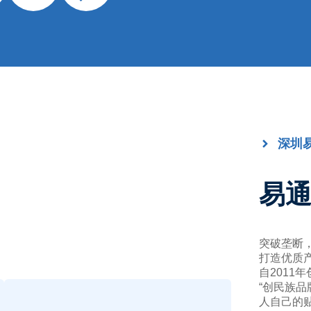
深圳
易
突破垄断
打造优质
自2011
“创民族
人自己的