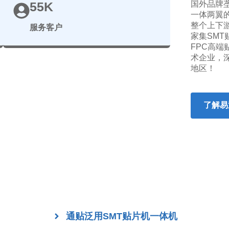
55K
国外品牌
一体两翼
整个上下
服务客户
家集SMT
FPC高
术企业，
地区！
了解易
通贴泛用SMT贴片机一体机