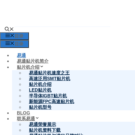
跳
至
内
容
目录
目录
易通
易通贴片机简介
贴片机介绍
易通贴片机速度之王
高速泛用SMT贴片机
贴片机介绍
LED贴片机
半导体IGBT贴片机
新能源FPC高速贴片机
SMT贴片机厂家
贴片机型号
BLOG
联系易通
易通荣誉展示
贴片机资料下载